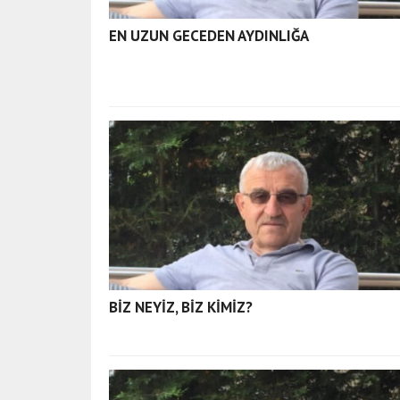
a
y
EN UZUN GECEDEN AYDINLIĞA
s
e
r
i
e
s
c
o
r
t
t
e
k
BİZ NEYİZ, BİZ KİMİZ?
i
r
d
a