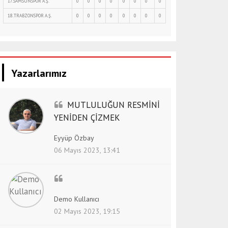
17.SAMSUNSPOR A.Ş.
0
0
0
0
0
0
0
0
18.TRABZONSPOR A.Ş.
0
0
0
0
0
0
0
0
Yazarlarımız
MUTLULUĞUN RESMİNİ
YENİDEN ÇİZMEK
Eyyüp Özbay
06 Mayıs 2023, 13:41
Demo Kullanıcı
02 Mayıs 2023, 19:15