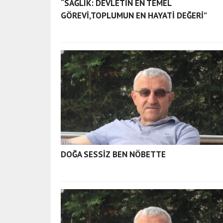
“SAĞLIK: DEVLETİN EN TEMEL
a
GÖREVİ,TOPLUMUN EN HAYATİ DEĞERİ”
d
a
n
a
e
s
c
o
r
t
a
d
DOĞA SESSİZ BEN NÖBETTE
ı
y
a
m
a