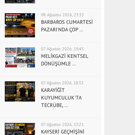
08 Ağustos 2026, 23:33
BARBAROS CUMARTESİ
PAZARI’NDA ÇÖP ...
07 Ağustos 2026, 19:45
MELİKGAZİ KENTSEL
DÖNÜŞÜMLE ...
07 Ağustos 2026, 18:53
KARAYİĞİT
KUYUMCULUK'TA
TECRÜBE, ...
07 Ağustos 2026, 13:21
KAYSERİ GEÇMİŞİNİ