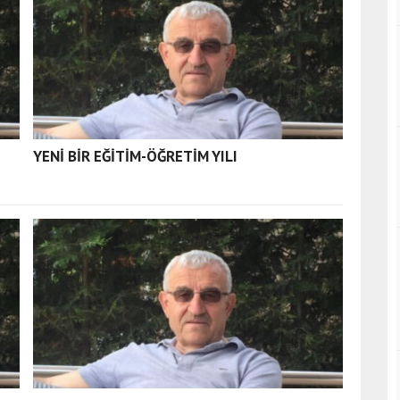
YENİ BİR EĞİTİM-ÖĞRETİM YILI