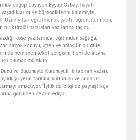
rında doğup büyüyen Eyyüp Özbay, hayatı
 yaşadıklarını ve öğrendiklerini kalemiyle
i. Uzun yıllar öğretmenlik yaptı; öğrencilerinden,
 biriktirdiği hatıraları yazılarına taşıdı.
zdığı köşe yazılarında; eğitimden sağlığa,
ar birçok konuyu, içten ve anlaşılır bir dille
rlarında hem memleket sevgisini, hem de insana
unuşu bulmak mümkün.
Dünü ve Bugünüyle Kuruhüyük” kitabının yazarı.
yüdüğü yerin tarihini, kültürünü ve anılarını
armayı amaçlıyor. “İyilik de bilgi de paylaştıkça
ılarına gönülden devam ediyor.