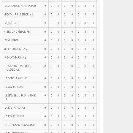
3.CORENDON ALANYASPOR
0
0
0
0
0
0
0
0
4.ÇAYKUR RİZESPOR A.Ş.
0
0
0
0
0
0
0
0
5.ÇORUM FK
0
0
0
0
0
0
0
0
6.ERZURUMSPOR FK
0
0
0
0
0
0
0
0
7.EYÜPSPOR
0
0
0
0
0
0
0
0
8.FENERBAHÇE A.Ş.
0
0
0
0
0
0
0
0
9.GALATASARAY A.Ş.
0
0
0
0
0
0
0
0
10.GAZİANTEP FUTBOL
0
0
0
0
0
0
0
0
KULÜBÜ A.Ş.
11.GENÇLERBİRLİĞİ
0
0
0
0
0
0
0
0
12.GÖZTEPE A.Ş.
0
0
0
0
0
0
0
0
13.İSTANBUL BAŞAKŞEHİR
0
0
0
0
0
0
0
0
FK
14.KASIMPAŞA A.Ş.
0
0
0
0
0
0
0
0
15.KOCAELİSPOR
0
0
0
0
0
0
0
0
16.TÜMOSAN KONYASPOR
0
0
0
0
0
0
0
0