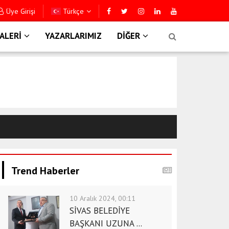
Üye Girişi
Türkçe
Sİ PAZARI’NDA ÇÖP MANZARASI
M
ALERİ
YAZARLARIMIZ
DİĞER
Trend Haberler
10 Aralık 2024, 00:11
SİVAS BELEDİYE
BAŞKANI UZUNA ...