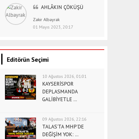
AHLÂKIN ÇÖKÜŞÜ
Zakir Albayrak
01 Mayıs 2023, 20:17
Editörün Seçimi
10 Ağustos 2026, 01:01
KAYSERİSPOR
DEPLASMANDA
GALİBİYETLE ...
09 Ağustos 2026, 22:16
TALAS’TA MHP’DE
DEĞİŞİM YOK: ...