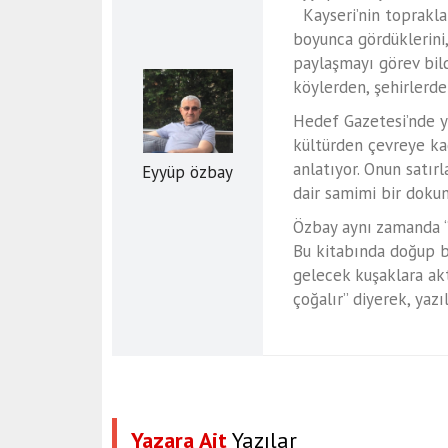
Kayseri’nin toprakla
a
boyunca gördüklerini,
e
paylaşmayı görev bild
s
köylerden, şehirlerden
c
o
Hedef Gazetesi’nde ya
r
kültürden çevreye kad
t
anlatıyor. Onun satı
Eyyüp özbay
m
dair samimi bir dok
e
Özbay aynı zamanda “
r
Bu kitabında doğup bü
s
gelecek kuşaklara akt
i
çoğalır” diyerek, yaz
n
e
s
c
o
r
Yazara Ait
Yazılar