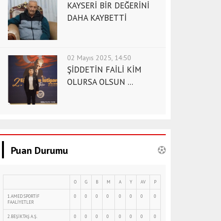
KAYSERİ BİR DEĞERİNİ
DAHA KAYBETTİ
02 Mayıs 2025, 14:50
ŞİDDETİN FAİLİ KİM
OLURSA OLSUN ...
Puan Durumu
O
G
B
M
A
Y
AV
P
1.AMED SPORTİF
0
0
0
0
0
0
0
0
FAALİYETLER
2.BEŞİKTAŞ A.Ş.
0
0
0
0
0
0
0
0