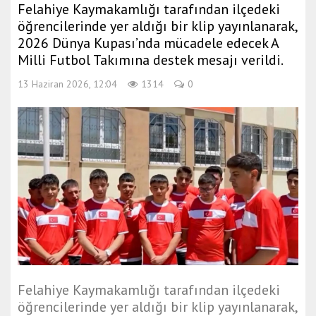
Felahiye Kaymakamlığı tarafından ilçedeki
a
öğrencilerinde yer aldığı bir klip yayınlanarak,
e
2026 Dünya Kupası’nda mücadele edecek A
s
Milli Futbol Takımına destek mesajı verildi.
c
o
13 Haziran 2026, 12:04
1314
0
r
t
m
e
r
s
i
n
e
s
c
o
Felahiye Kaymakamlığı tarafından ilçedeki
r
öğrencilerinde yer aldığı bir klip yayınlanarak,