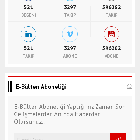
t
521
3297
596282
e
BEĞENI
TAKIP
TAKIP
s
c
o
r
t
521
3297
596282
t
TAKIP
ABONE
ABONE
r
a
b
z
E-Bülten Aboneliği
o
n
E-Bülten Aboneliği Yaptığınız Zaman Son
e
Gelişmelerden Anında Haberdar
s
Olursunuz.!
c
o
r