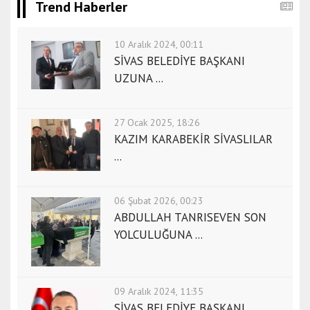
m
Trend Haberler
e
s
10 Aralık 2024, 00:11
c
SİVAS BELEDİYE BAŞKANI
o
UZUNA ...
r
t
e
27 Ocak 2025, 18:26
s
KAZIM KARABEKİR SİVASLILAR
k
...
i
ş
06 Şubat 2026, 00:23
e
ABDULLAH TANRISEVEN SON
h
YOLCULUĞUNA ...
i
r
e
s
09 Aralık 2024, 11:35
c
SİVAS BELEDİYE BAŞKANI