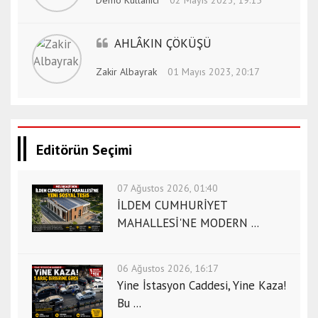
a
e
s
AHLÂKIN ÇÖKÜŞÜ
c
Zakir Albayrak
01 Mayıs 2023, 20:17
o
r
t
k
ü
Editörün Seçimi
t
a
07 Ağustos 2026, 01:40
h
İLDEM CUMHURİYET
y
MAHALLESİ'NE MODERN ...
a
e
s
06 Ağustos 2026, 16:17
c
Yine İstasyon Caddesi, Yine Kaza!
o
Bu ...
r