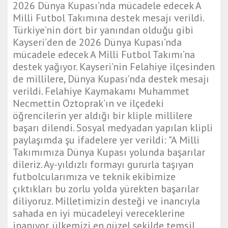
t
2026 Dünya Kupası’nda mücadele edecek A
g
Milli Futbol Takımına destek mesajı verildi.
a
Türkiye’nin dört bir yanından olduğu gibi
z
Kayseri’den de 2026 Dünya Kupası’nda
i
mücadele edecek A Milli Futbol Takımı’na
a
destek yağıyor. Kayseri’nin Felahiye ilçesinden
n
de millilere, Dünya Kupası’nda destek mesajı
t
verildi. Felahiye Kaymakamı Muhammet
e
Necmettin Öztoprak’ın ve ilçedeki
p
öğrencilerin yer aldığı bir kliple millilere
e
başarı dilendi. Sosyal medyadan yapılan klipli
s
paylaşımda şu ifadelere yer verildi: "A Milli
c
Takımımıza Dünya Kupası yolunda başarılar
o
dileriz. Ay-yıldızlı formayı gururla taşıyan
r
futbolcularımıza ve teknik ekibimize
t
çıktıkları bu zorlu yolda yürekten başarılar
d
diliyoruz. Milletimizin desteği ve inancıyla
i
sahada en iyi mücadeleyi vereceklerine
y
inanıyor, ülkemizi en güzel şekilde temsil