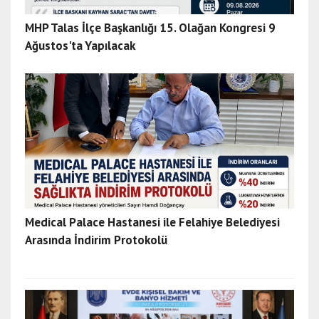
a
ğ
MHP Talas İlçe Başkanlığı 15. Olağan Kongresi 9
r
Ağustos'ta Yapılacak
ı
e
s
c
o
r
t
a
y
d
Medical Palace Hastanesi ile Felahiye Belediyesi
ı
Arasında İndirim Protokolü
n
e
s
c
o