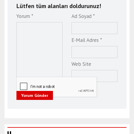
Lütfen tüm alanları doldurunuz!
e
l
Yorum *
Ad Soyad *
a
z
ı
E-Mail Adres *
ğ
e
s
c
Web Site
o
r
t
e
Yorum Gönder
r
z
u
r
u