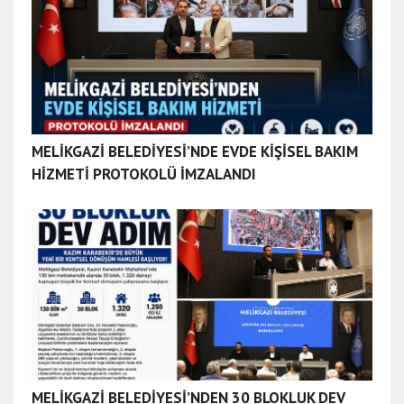
r
t
b
a
l
ı
k
MELİKGAZİ BELEDİYESİ’NDE EVDE KİŞİSEL BAKIM
e
HİZMETİ PROTOKOLÜ İMZALANDI
s
i
r
e
s
c
o
r
t
ç
MELİKGAZİ BELEDİYESİ’NDEN 30 BLOKLUK DEV