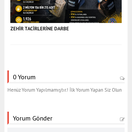
e
s
c
o
ZEHİR TACİRLERİNE DARBE
r
t
d
e
n
i
z
0 Yorum
l
i
Henüz Yorum Yapılmamıştır.! İlk Yorum Yapan Siz Olun
e
s
c
o
Yorum Gönder
r
t