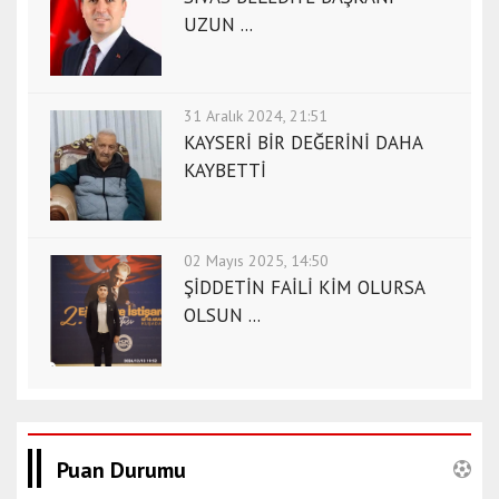
o
UZUN ...
r
t
h
31 Aralık 2024, 21:51
a
KAYSERİ BİR DEĞERİNİ DAHA
t
KAYBETTİ
a
y
e
s
02 Mayıs 2025, 14:50
c
ŞİDDETİN FAİLİ KİM OLURSA
o
OLSUN ...
r
t
i
s
t
Puan Durumu
a
n