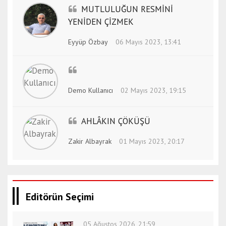
MUTLULUĞUN RESMİNİ
b
YENİDEN ÇİZMEK
u
l
Eyyüp Özbay
06 Mayıs 2023, 13:41
e
s
c
o
Demo Kullanıcı
02 Mayıs 2023, 19:15
r
t
i
AHLÂKIN ÇÖKÜŞÜ
z
Zakir Albayrak
01 Mayıs 2023, 20:17
m
i
r
e
s
Editörün Seçimi
c
o
05 Ağustos 2026, 21:59