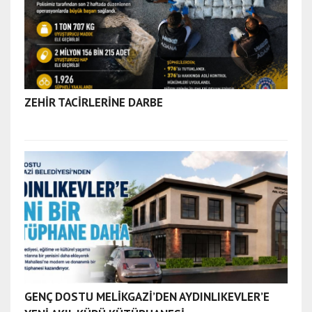
a
ğ
r
ı
e
s
ZEHİR TACİRLERİNE DARBE
c
o
r
t
a
y
d
ı
n
e
s
c
GENÇ DOSTU MELİKGAZİ’DEN AYDINLIKEVLER’E
o