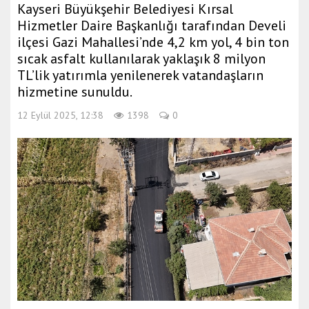
Kayseri Büyükşehir Belediyesi Kırsal
a
Hizmetler Daire Başkanlığı tarafından Develi
e
ilçesi Gazi Mahallesi’nde 4,2 km yol, 4 bin ton
s
sıcak asfalt kullanılarak yaklaşık 8 milyon
c
TL’lik yatırımla yenilenerek vatandaşların
o
hizmetine sunuldu.
r
t
12 Eylül 2025, 12:38
1398
0
m
e
r
s
i
n
e
s
c
o
r