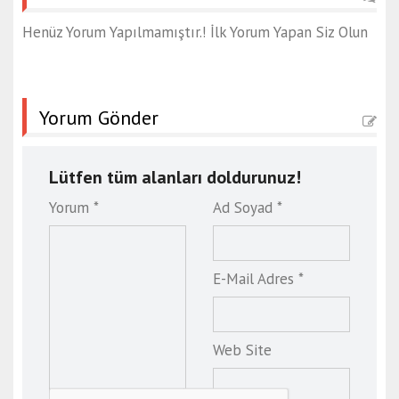
a
n
Henüz Yorum Yapılmamıştır.! İlk Yorum Yapan Siz Olun
a
k
k
a
Yorum Gönder
l
e
e
Lütfen tüm alanları doldurunuz!
s
Yorum *
Ad Soyad *
c
o
r
E-Mail Adres *
t
ç
o
r
Web Site
u
m