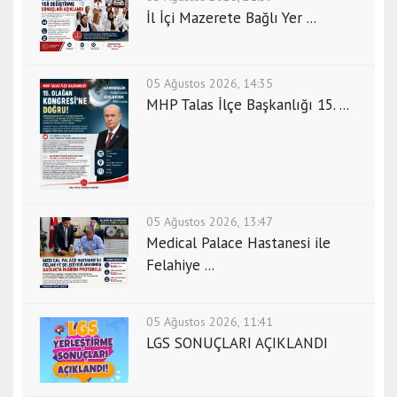
r
İl İçi Mazerete Bağlı Yer ...
t
k
o
05 Ağustos 2026, 14:35
c
MHP Talas İlçe Başkanlığı 15. ...
a
e
l
i
e
s
05 Ağustos 2026, 13:47
c
Medical Palace Hastanesi ile
o
Felahiye ...
r
t
k
05 Ağustos 2026, 11:41
LGS SONUÇLARI AÇIKLANDI
o
n
y