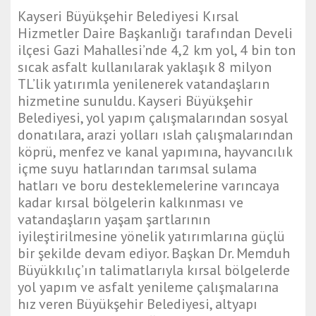
t
Kayseri Büyükşehir Belediyesi Kırsal
g
Hizmetler Daire Başkanlığı tarafından Develi
a
ilçesi Gazi Mahallesi’nde 4,2 km yol, 4 bin ton
z
sıcak asfalt kullanılarak yaklaşık 8 milyon
i
TL’lik yatırımla yenilenerek vatandaşların
a
hizmetine sunuldu. Kayseri Büyükşehir
n
Belediyesi, yol yapım çalışmalarından sosyal
t
donatılara, arazi yolları ıslah çalışmalarından
e
köprü, menfez ve kanal yapımına, hayvancılık
p
içme suyu hatlarından tarımsal sulama
e
hatları ve boru desteklemelerine varıncaya
s
kadar kırsal bölgelerin kalkınması ve
c
vatandaşların yaşam şartlarının
o
iyileştirilmesine yönelik yatırımlarına güçlü
r
bir şekilde devam ediyor. Başkan Dr. Memduh
t
Büyükkılıç’ın talimatlarıyla kırsal bölgelerde
d
yol yapım ve asfalt yenileme çalışmalarına
i
hız veren Büyükşehir Belediyesi, altyapı
y