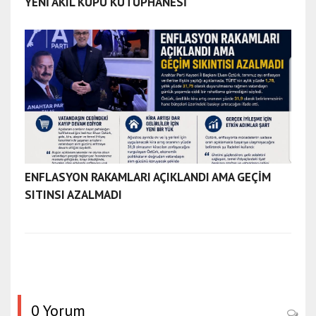
YENİ AKIL KÜPÜ KÜTÜPHANESİ
r
t
b
a
l
ı
k
e
s
i
ENFLASYON RAKAMLARI AÇIKLANDI AMA GEÇİM
r
SITINSI AZALMADI
e
s
c
o
r
t
ç
0 Yorum