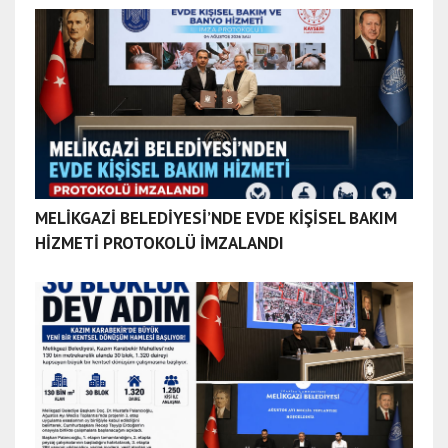
a
d
a
n
a
e
s
c
o
MELİKGAZİ BELEDİYESİ’NDE EVDE KİŞİSEL BAKIM
r
HİZMETİ PROTOKOLÜ İMZALANDI
t
a
d
ı
y
a
m
a