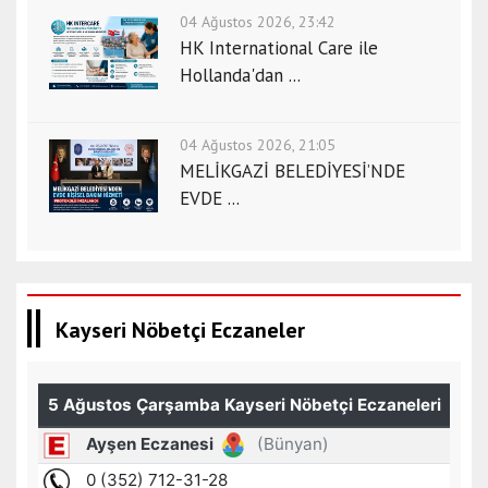
a
04 Ağustos 2026, 23:42
e
HK International Care ile
s
Hollanda'dan ...
c
o
r
04 Ağustos 2026, 21:05
t
MELİKGAZİ BELEDİYESİ’NDE
k
EVDE ...
ü
t
a
h
y
Kayseri Nöbetçi Eczaneler
a
e
s
c
o
r