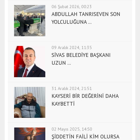
e
06 Şubat 2026, 00:23
l
ABDULLAH TANRISEVEN SON
a
YOLCULUĞUNA ...
z
ı
ğ
09 Aralık 2024, 11:35
e
SİVAS BELEDİYE BAŞKANI
s
UZUN ...
c
o
r
t
31 Aralık 2024, 21:51
KAYSERİ BİR DEĞERİNİ DAHA
e
KAYBETTİ
r
z
u
r
02 Mayıs 2025, 14:50
u
ŞİDDETİN FAİLİ KİM OLURSA