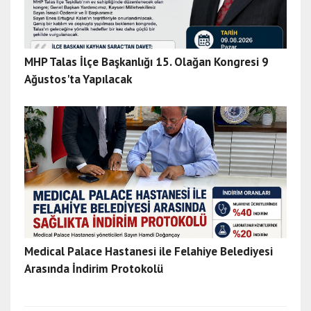
ğ
e
s
c
MHP Talas İlçe Başkanlığı 15. Olağan Kongresi 9
o
Ağustos'ta Yapılacak
r
t
a
n
k
a
r
a
e
s
Medical Palace Hastanesi ile Felahiye Belediyesi
c
Arasında İndirim Protokolü
o
r
t