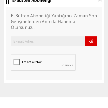
E-Bülten Aboneliği
o
r
E-Bülten Aboneliği Yaptığınız Zaman Son
t
Gelişmelerden Anında Haberdar
s
Olursunuz.!
i
v
a
s
e
s
c
o
r
t
t
o
k
a