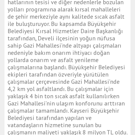
hatlarının tesisi ve diğer nedenlerle bozulan
a
yolları programına alarak kırsal mahalleleri
r
de şehir merkeziyle aynı kalitede sıcak asfalt
b
ile buluşturuyor. Bu kapsamda Büyükşehir
a
Belediyesi Kırsal Hizmetler Daire Başkanlığı
k
tarafından, Develi ilçesinin yoğun nüfusa
ı
sahip Gazi Mahallesi’nde altyapı çalışmaları
r
nedeniyle bakım onarım ihtiyacı doğan
e
yollarda onarım ve asfalt yenileme
s
çalışmalarına başlandı. Büyükşehir Belediyesi
c
ekipleri tarafından özveriyle yürütülen
o
çalışmalar çerçevesinde Gazi Mahallesi’nde
r
4,2 km yol asfaltlandı. Bu çalışmalar için
t
yaklaşık 4 bin ton sıcak asfalt kullanılırken
m
Gazi Mahallesi’nin ulaşım konforunu arttıran
a
çalışmalar tamamlandı. Kayseri Büyükşehir
n
Belediyesi tarafından yapılan ve
i
vatandaşların hizmetine sunulan bu
s
çalışmanın maliyeti yaklaşık 8 milyon TL oldu.
a