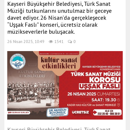
Kayseri Büyükşehir Belediyesi, Türk Sanat
a
Müziği tutkunlarını unutulmaz bir geceye
e
davet ediyor. 26 Nisan’da gerçekleşecek
s
“Uşşak Faslı” konseri, ücretsiz olarak
c
müzikseverlerle buluşacak.
o
r
26 Nisan 2025, 10:49
1541
0
t
m
e
r
s
i
n
e
s
c
o
r
Kayseri Büyükşehir Belediyesi, Türk Sanat