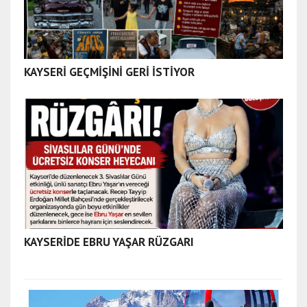
a
y
s
e
r
KAYSERİ GEÇMİŞİNİ GERİ İSTİYOR
i
e
s
c
o
r
t
t
e
k
KAYSERİDE EBRU YAŞAR RÜZGARI
i
r
d
a