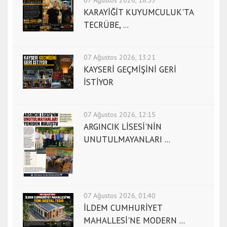
07 Ağustos 2026, 18:53
b
KARAYİĞİT KUYUMCULUK'TA
u
TECRÜBE, ...
l
e
07 Ağustos 2026, 13:21
s
KAYSERİ GEÇMİŞİNİ GERİ
c
İSTİYOR
o
r
t
07 Ağustos 2026, 12:15
i
ARGINCIK LİSESİ'NİN
z
UNUTULMAYANLARI ...
m
i
r
e
s
07 Ağustos 2026, 01:40
c
İLDEM CUMHURİYET
o
MAHALLESİ'NE MODERN ...