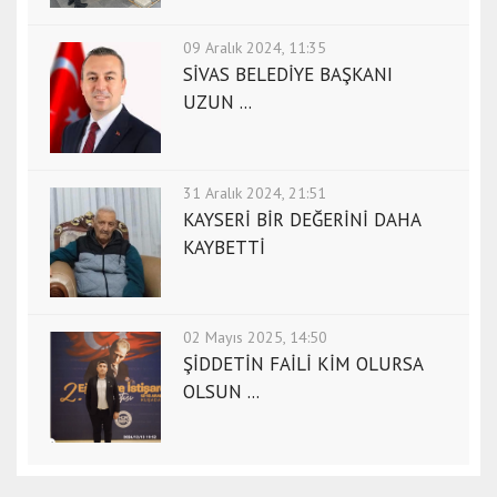
e
s
09 Aralık 2024, 11:35
c
SİVAS BELEDİYE BAŞKANI
o
UZUN ...
r
t
d
31 Aralık 2024, 21:51
e
KAYSERİ BİR DEĞERİNİ DAHA
n
KAYBETTİ
i
z
l
i
02 Mayıs 2025, 14:50
e
ŞİDDETİN FAİLİ KİM OLURSA
s
OLSUN ...
c
o
r
t