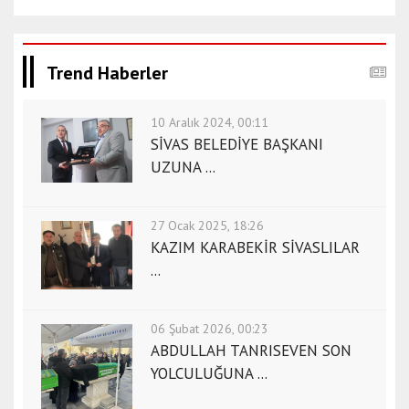
a
n
a
k
Trend Haberler
k
a
10 Aralık 2024, 00:11
l
SİVAS BELEDİYE BAŞKANI
e
UZUNA ...
e
s
c
27 Ocak 2025, 18:26
o
KAZIM KARABEKİR SİVASLILAR
r
...
t
ç
06 Şubat 2026, 00:23
o
ABDULLAH TANRISEVEN SON
r
YOLCULUĞUNA ...
u
m