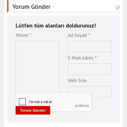
Yorum Gönder
r
t
b
Lütfen tüm alanları doldurunuz!
a
l
Yorum *
Ad Soyad *
ı
k
e
E-Mail Adres *
s
i
r
Web Site
e
s
c
o
r
Yorum Gönder
t
ç