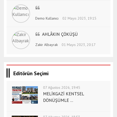
o
r
t
Demo Kullanıcı
02 Mayıs 2023, 19:15
h
a
AHLÂKIN ÇÖKÜŞÜ
t
a
Zakir Albayrak
01 Mayıs 2023, 20:17
y
e
s
c
o
Editörün Seçimi
r
t
07 Ağustos 2026, 19:45
i
MELİKGAZİ KENTSEL
s
DÖNÜŞÜMLE ...
t
a
n