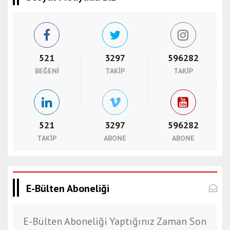
i
n
e
s
c
521
3297
596282
o
BEĞENI
TAKIP
TAKIP
r
t
m
u
521
3297
596282
ğ
l
TAKIP
ABONE
ABONE
a
e
s
c
E-Bülten Aboneliği
o
r
E-Bülten Aboneliği Yaptığınız Zaman Son
t