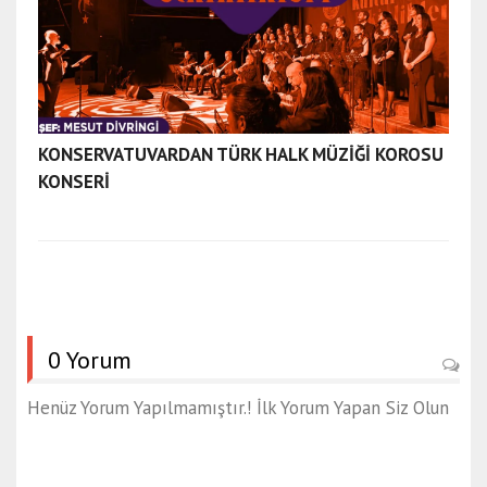
a
ğ
r
ı
e
s
KONSERVATUVARDAN TÜRK HALK MÜZİĞİ KOROSU
c
KONSERİ
o
r
t
a
y
d
ı
0 Yorum
n
e
Henüz Yorum Yapılmamıştır.! İlk Yorum Yapan Siz Olun
s
c
o