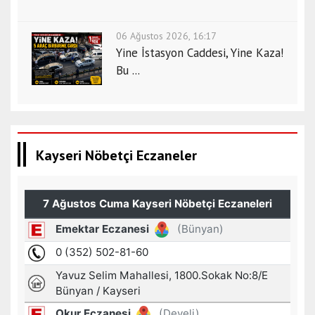
r
t
k
06 Ağustos 2026, 16:17
Yine İstasyon Caddesi, Yine Kaza!
o
c
Bu ...
a
e
l
i
Kayseri Nöbetçi Eczaneler
e
s
c
o
r
t
k
o
n
y