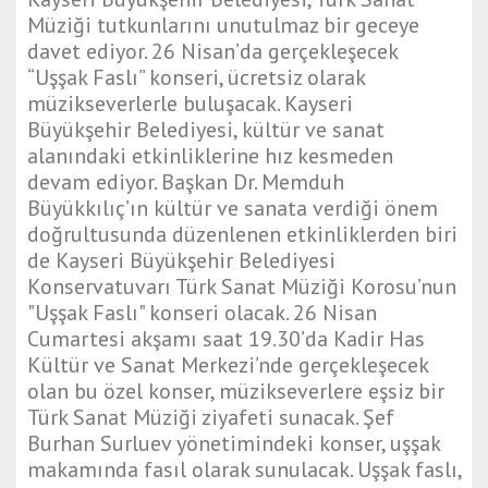
t
Müziği tutkunlarını unutulmaz bir geceye
g
davet ediyor. 26 Nisan’da gerçekleşecek
a
“Uşşak Faslı” konseri, ücretsiz olarak
z
müzikseverlerle buluşacak. Kayseri
i
Büyükşehir Belediyesi, kültür ve sanat
a
alanındaki etkinliklerine hız kesmeden
n
devam ediyor. Başkan Dr. Memduh
t
Büyükkılıç’ın kültür ve sanata verdiği önem
e
doğrultusunda düzenlenen etkinliklerden biri
p
de Kayseri Büyükşehir Belediyesi
e
Konservatuvarı Türk Sanat Müziği Korosu’nun
s
"Uşşak Faslı" konseri olacak. 26 Nisan
c
Cumartesi akşamı saat 19.30’da Kadir Has
o
Kültür ve Sanat Merkezi’nde gerçekleşecek
r
olan bu özel konser, müzikseverlere eşsiz bir
t
Türk Sanat Müziği ziyafeti sunacak. Şef
d
Burhan Surluev yönetimindeki konser, uşşak
i
makamında fasıl olarak sunulacak. Uşşak faslı,
y