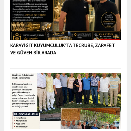
a
y
s
e
r
i
e
KARAYİĞİT KUYUMCULUK'TA TECRÜBE, ZARAFET
s
VE GÜVEN BİR ARADA
c
o
r
t
t
e
k
i
r
d
a