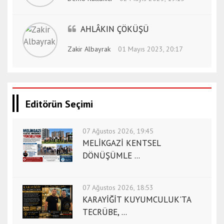
o
r
AHLÂKIN ÇÖKÜŞÜ
t
h
Zakir Albayrak
01 Mayıs 2023, 20:17
a
t
a
y
e
Editörün Seçimi
s
c
07 Ağustos 2026, 19:45
o
MELİKGAZİ KENTSEL
r
DÖNÜŞÜMLE ...
t
i
s
07 Ağustos 2026, 18:53
t
KARAYİĞİT KUYUMCULUK'TA
a
TECRÜBE, ...
n