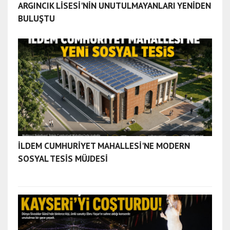
ARGINCIK LİSESİ'NİN UNUTULMAYANLARI YENİDEN
ğ
e
BULUŞTU
s
c
o
r
t
a
n
k
a
r
İLDEM CUMHURİYET MAHALLESİ'NE MODERN
a
SOSYAL TESİS MÜJDESİ
e
s
c
o
r
t