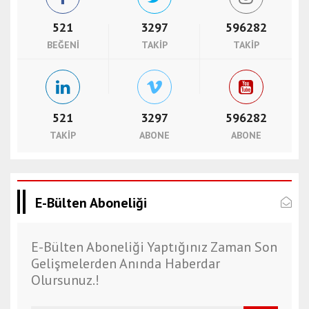
i
n
521
3297
596282
e
BEĞENI
TAKIP
TAKIP
s
c
o
r
521
3297
596282
t
m
TAKIP
ABONE
ABONE
u
ğ
l
E-Bülten Aboneliği
a
e
s
E-Bülten Aboneliği Yaptığınız Zaman Son
c
Gelişmelerden Anında Haberdar
o
Olursunuz.!
r
t