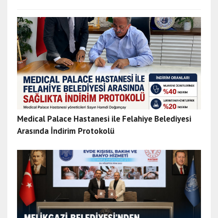
n
e
s
c
o
r
t
a
f
y
o
Medical Palace Hastanesi ile Felahiye Belediyesi
n
Arasında İndirim Protokolü
e
s
c
o
r
t
>