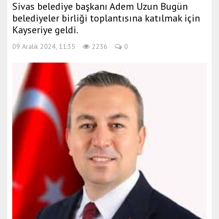
Sivas belediye başkanı Adem Uzun Bugün
a
belediyeler birliği toplantısına katılmak için
e
Kayseriye geldi.
s
c
09 Aralık 2024, 11:35
2236
0
o
r
t
m
e
r
s
i
n
e
s
c
o
r