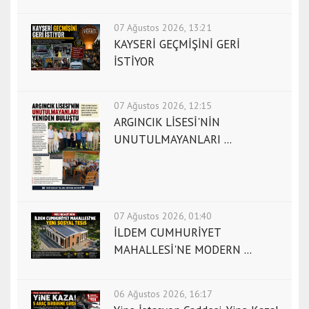
b
07 Ağustos 2026, 13:21
u
KAYSERİ GEÇMİŞİNİ GERİ
l
İSTİYOR
e
s
c
07 Ağustos 2026, 12:15
o
ARGINCIK LİSESİ'NİN
r
UNUTULMAYANLARI ...
t
i
z
m
i
07 Ağustos 2026, 01:40
r
İLDEM CUMHURİYET
e
MAHALLESİ'NE MODERN ...
s
c
o
06 Ağustos 2026, 16:17