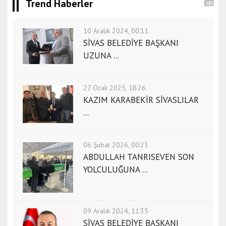
a
Trend Haberler
n
a
10 Aralık 2024, 00:11
k
SİVAS BELEDİYE BAŞKANI
k
UZUNA ...
a
l
e
27 Ocak 2025, 18:26
e
KAZIM KARABEKİR SİVASLILAR
s
...
c
o
06 Şubat 2026, 00:23
r
ABDULLAH TANRISEVEN SON
t
YOLCULUĞUNA ...
ç
o
r
u
09 Aralık 2024, 11:35
m
SİVAS BELEDİYE BAŞKANI