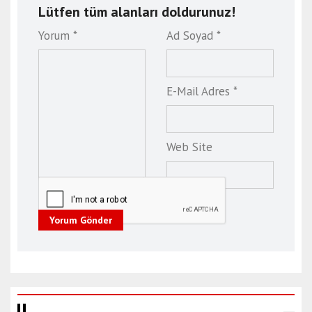
Lütfen tüm alanları doldurunuz!
r
t
Yorum *
Ad Soyad *
b
a
l
E-Mail Adres *
ı
k
e
Web Site
s
i
r
e
s
Yorum Gönder
c
o
r
t
ç