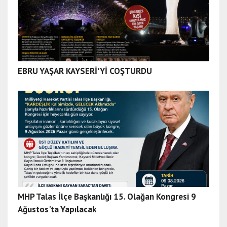
a
d
a
n
a
e
EBRU YAŞAR KAYSERİ'Yİ COŞTURDU
s
c
o
r
t
a
d
ı
y
a
MHP Talas İlçe Başkanlığı 15. Olağan Kongresi 9
m
Ağustos'ta Yapılacak
a