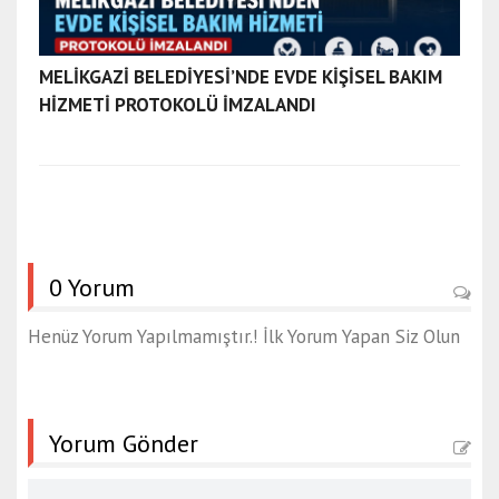
a
ğ
r
MELİKGAZİ BELEDİYESİ’NDE EVDE KİŞİSEL BAKIM
ı
HİZMETİ PROTOKOLÜ İMZALANDI
e
s
c
o
r
t
a
0 Yorum
y
d
Henüz Yorum Yapılmamıştır.! İlk Yorum Yapan Siz Olun
ı
n
e
Yorum Gönder
s
c
o