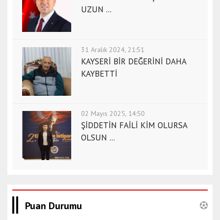
e
UZUN ...
s
c
o
31 Aralık 2024, 21:51
r
KAYSERİ BİR DEĞERİNİ DAHA
t
KAYBETTİ
d
e
n
i
02 Mayıs 2025, 14:50
z
ŞİDDETİN FAİLİ KİM OLURSA
l
OLSUN ...
i
e
s
c
o
Puan Durumu
r
t