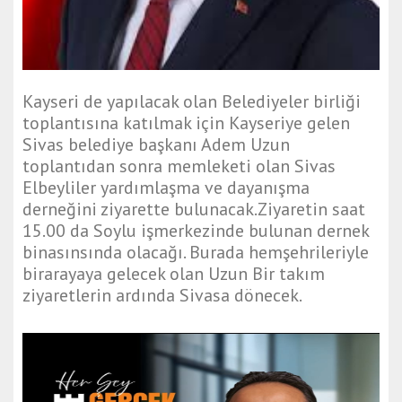
t
g
a
z
i
Kayseri de yapılacak olan Belediyeler birliği
a
toplantısına katılmak için Kayseriye gelen
n
Sivas belediye başkanı Adem Uzun
t
toplantıdan sonra memleketi olan Sivas
e
Elbeyliler yardımlaşma ve dayanışma
p
derneğini ziyarette bulunacak.Ziyaretin saat
e
15.00 da Soylu işmerkezinde bulunan dernek
s
binasınsında olacağı. Burada hemşehrileriyle
c
birarayaya gelecek olan Uzun Bir takım
o
ziyaretlerin ardında Sivasa dönecek.
r
t
d
i
y